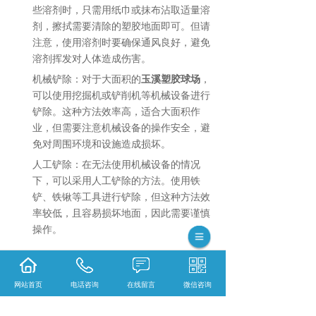
些溶剂时，只需用纸巾或抹布沾取适量溶
剂，擦拭需要清除的塑胶地面即可。但请
注意，使用溶剂时要确保通风良好，避免
溶剂挥发对人体造成伤害。
机械铲除
：对于大面积的
玉溪塑胶球场
，
可以使用挖掘机或铲削机等机械设备进行
铲除。这种方法效率高，适合大面积作
业，但需要注意机械设备的操作安全，避
免对周围环境和设施造成损坏。
人工铲除
：在无法使用机械设备的情况
下，可以采用人工铲除的方法。使用铁
铲、铁锹等工具进行铲除，但这种方法效
率较低，且容易损坏地面，因此需要谨慎
操作。
快速清除塑胶球场的方法有多种，可以根据实
际情况选择最适合的方法进行操作。同时，在
网站首页
电话咨询
在线留言
微信咨询
清除过程中要注意安全和环保，避免对环境和
人体造成危害。